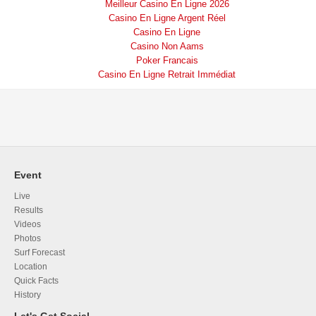
Meilleur Casino En Ligne 2026
Casino En Ligne Argent Réel
Casino En Ligne
Casino Non Aams
Poker Francais
Casino En Ligne Retrait Immédiat
Event
Live
Results
Videos
Photos
Surf Forecast
Location
Quick Facts
History