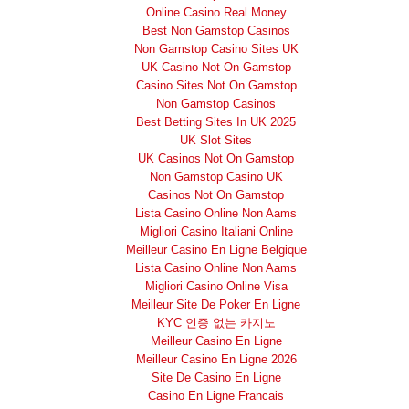
Online Casino Real Money
Best Non Gamstop Casinos
Non Gamstop Casino Sites UK
UK Casino Not On Gamstop
Casino Sites Not On Gamstop
Non Gamstop Casinos
Best Betting Sites In UK 2025
UK Slot Sites
UK Casinos Not On Gamstop
Non Gamstop Casino UK
Casinos Not On Gamstop
Lista Casino Online Non Aams
Migliori Casino Italiani Online
Meilleur Casino En Ligne Belgique
Lista Casino Online Non Aams
Migliori Casino Online Visa
Meilleur Site De Poker En Ligne
KYC 인증 없는 카지노
Meilleur Casino En Ligne
Meilleur Casino En Ligne 2026
Site De Casino En Ligne
Casino En Ligne Francais